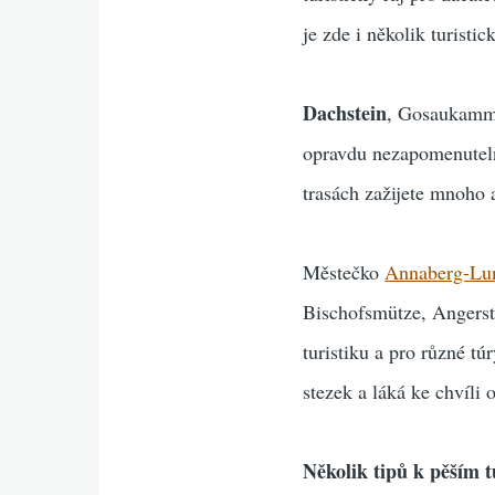
je zde i několik turisti
Dachstein
, Gosaukamm,
opravdu nezapomenutelné
trasách zažijete mnoho
Městečko
Annaberg-Lu
Bischofsmütze, Angerst
turistiku a pro různé t
stezek a láká ke chvíli
Několik tipů k pěším 