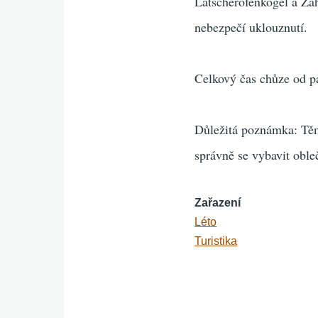
Latscherofenkogel a Zah
nebezpečí uklouznutí.
Celkový čas chůze od p
Důležitá poznámka: Těm
správně se vybavit obl
Zařazení
Léto
Turistika