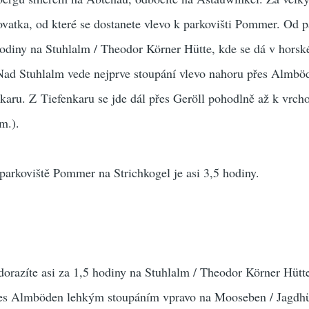
ovatka, od které se dostanete vlevo k parkovišti Pommer. Od p
odiny na Stuhlalm / Theodor Körner Hütte, kde se dá v horsk
 Nad Stuhlalm vede nejprve stoupání vlevo nahoru přes Almbö
karu. Z Tiefenkaru se jde dál přes Geröll pohodlně až k vrch
m.).
arkoviště Pommer na Strichkogel je asi 3,5 hodiny.
razíte asi za 1,5 hodiny na Stuhlalm / Theodor Körner Hütte
řes Almböden lehkým stoupáním vpravo na Mooseben / Jagdhü