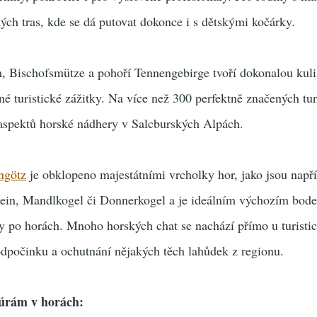
ckých tras, kde se dá putovat dokonce i s dětskými kočárky.
 Bischofsmütze a pohoří Tennengebirge tvoří dokonalou kuli
 turistické zážitky. Na více než 300 perfektně značených tur
 aspektů horské nádhery v Salcburských Alpách.
ngötz
je obklopeno majestátními vrcholky hor, jako jsou např
ein, Mandlkogel či Donnerkogel a je ideálním výchozím bode
úry po horách. Mnoho horských chat se nachází přímo u turisti
 odpočinku a ochutnání nějakých těch lahůdek z regionu.
túrám v horách: