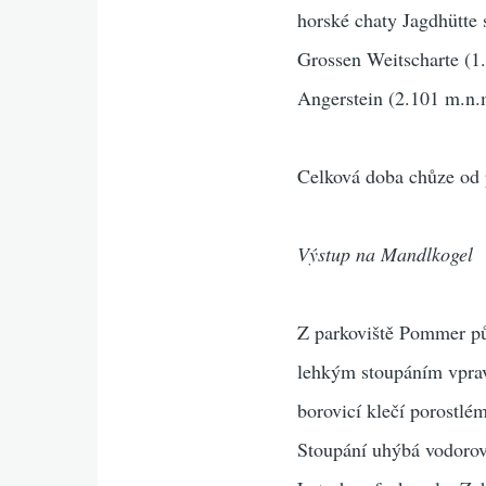
horské chaty Jagdhütte 
Grossen Weitscharte (1.
Angerstein (2.101 m.n.m
Celková doba chůze od p
Výstup na Mandlkogel
Z parkoviště Pommer pů
lehkým stoupáním vprav
borovicí klečí porostlé
Stoupání uhýbá vodorov