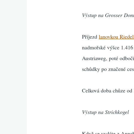
Výstup na Grosser Don
Příjezd
lanovkou Riede
nadmořské výšce 1.416 
Austriaweg, poté odboč
schůdky po značené cest
Celková doba chůze od h
Výstup na Strichkogel
Když se vydáte z Anna