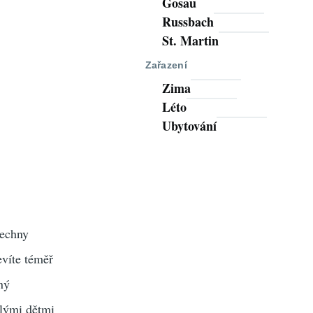
Gosau
Russbach
St. Martin
Zařazení
Zima
Léto
Ubytování
šechny
evíte téměř
ný
alými dětmi