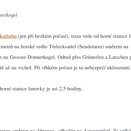
nerkogel
lkarbahn
(jen při hezkém počasí), trasa vede od horní stanice 
metrů na horské sedlo Törlecksattel (Sendeturm) směrem na
it na Grosser Donnerkogel. Odtud přes Grünerlen a Latschen p
ě až na vrchol. Při vlhkém počasí je tu nebezpečí uklouznutí
orní stanice lanovky je asi 2,5 hodiny.
bergu směrem na Abtenau, odbočíte na Astauwinkel. Za velk