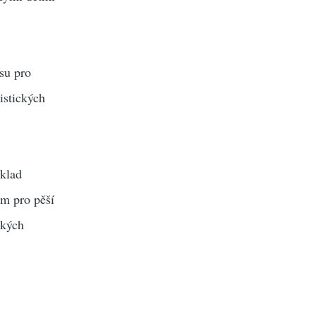
su pro
istických
íklad
m pro pěší
ckých