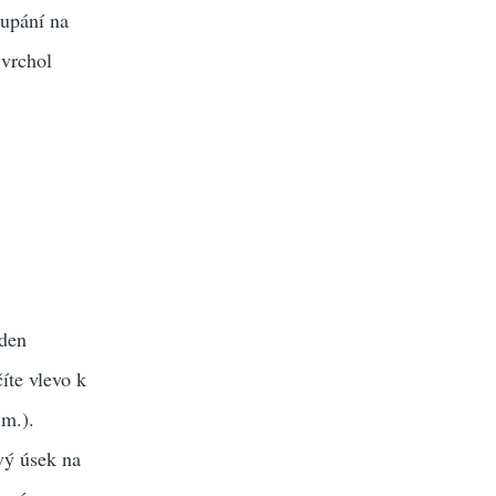
oupání na
 vrchol
öden
íte vlevo k
.m.).
vý úsek na