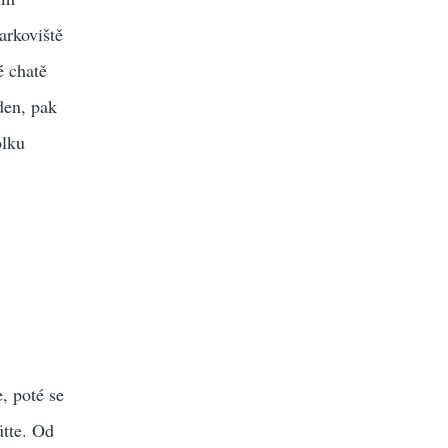
arkoviště
é chatě
den, pak
olku
, poté se
tte. Od