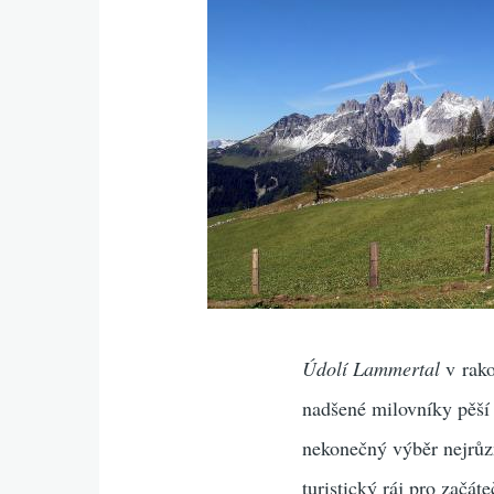
Údolí Lammertal
v rako
nadšené milovníky pěší 
nekonečný výběr nejrůzn
turistický ráj pro začát