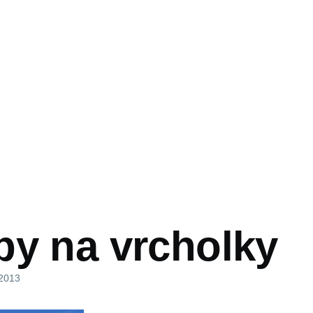
vá
py na vrcholky
 2013