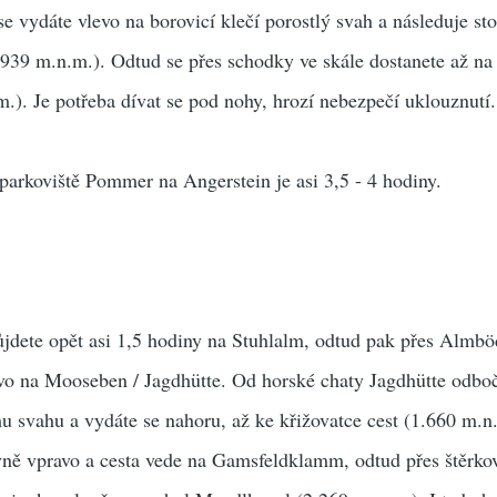
se vydáte vlevo na borovicí klečí porostlý svah a následuje st
939 m.n.m.). Odtud se přes schodky ve skále dostanete až na
.). Je potřeba dívat se pod nohy, hrozí nebezpečí uklouznutí.
arkoviště Pommer na Angerstein je asi 3,5 - 4 hodiny.
jdete opět asi 1,5 hodiny na Stuhlalm, odtud pak přes Almb
o na Mooseben / Jagdhütte. Od horské chaty Jagdhütte odboč
mu svahu a vydáte se nahoru, až ke křižovatce cest (1.660 m.n
ně vpravo a cesta vede na Gamsfeldklamm, odtud přes štěrko