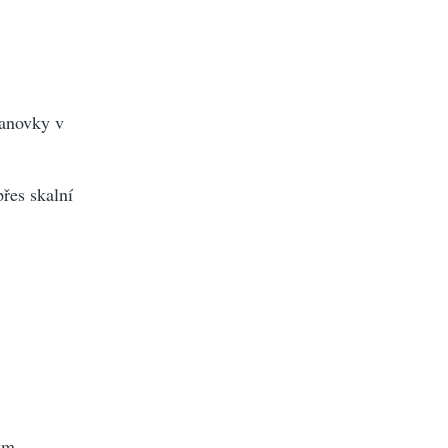
lanovky v
řes skalní
.
ým