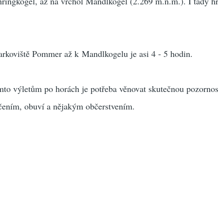
ringkogel, až na vrchol Mandlkogel (2.269 m.n.m.). I tady h
arkoviště Pommer až k Mandlkogelu je asi 4 - 5 hodin.
to výletům po horách je potřeba věnovat skutečnou pozornos
ečením, obuví a nějakým občerstvením.