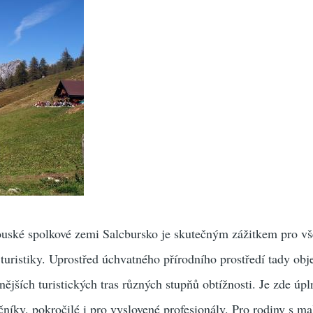
uské spolkové zemi Salcbursko je skutečným zážitkem pro v
turistiky. Uprostřed úchvatného přírodního prostředí tady obj
ějších turistických tras různých stupňů obtížnosti. Je zde úpl
ečníky, pokročilé i pro vyslovené profesionály. Pro rodiny s m