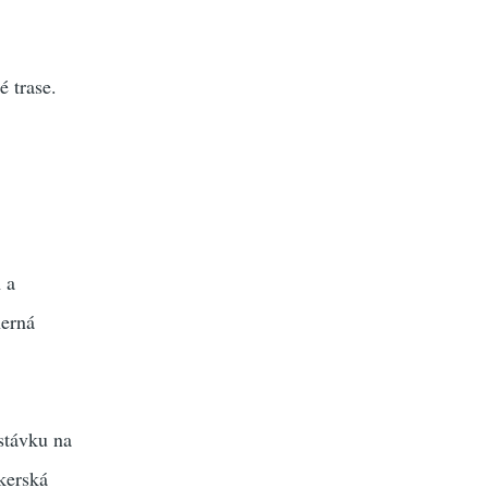
 trase.
 a
herná
stávku na
ikerská