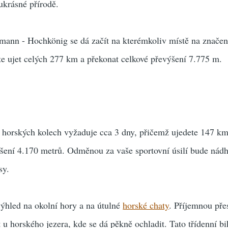
ukrásné přírodě.
mann - Hochkönig se dá začít na kterémkoliv místě na značené
 ujet celých 277 km a překonat celkové převýšení 7.775 m.
a horských kolech vyžaduje cca 3 dny, přičemž ujedete 147 km
ýšení 4.170 metrů. Odměnou za vaše sportovní úsilí bude nád
sy.
ýhled na okolní hory a na útulné
horské chaty
. Příjemnou pře
 u horského jezera, kde se dá pěkně ochladit. Tato třídenní b