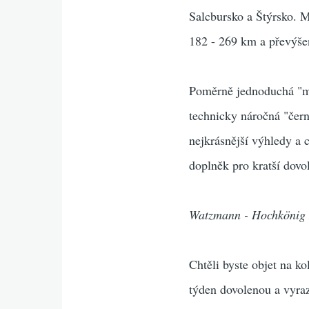
Salcbursko a Štýrsko. M
182 - 269 km a převýše
Poměrně jednoduchá "mod
technicky náročná "čer
nejkrásnější výhledy a c
doplněk pro kratší dovo
Watzmann - Hochkönig
Chtěli byste objet na k
týden dovolenou a vyraz