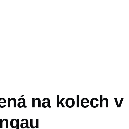
vá
ená na kolech v
ngau