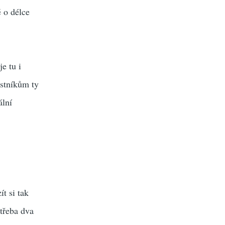
ě o délce
e tu i
astníkům ty
ální
t si tak
 třeba dva