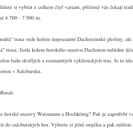
ůžete si vybrat z celkem čtyř variant, přičemž vás čekají trat
ní 4.700 - 7.900 m.
rá" trasa vede kolem impozantní Dachsteinské plošiny, ale j
ná" trasa. Jízda kolem horského masivu Dachstein nabídne úč
elou řadu skvělých a rozmanitých cyklistických tras. Je to ide
lenou v Salcbursku.
 Runde
ole horské masivy Watzmann a Hochkönig? Pak je zapotřebí vzí
it do salcburských hor. Vyberte si jižní smyčku a pak můžete