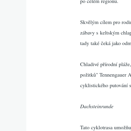
po celém regionu.
Skvělým cílem pro rodiny
zábavy s keltským chla
tady také čeká jako od
Chladivé přírodní pláže
požitků" Tennengauer A
cyklistického putování s
Dachsteinrunde
Tato cyklotrasa umožňu