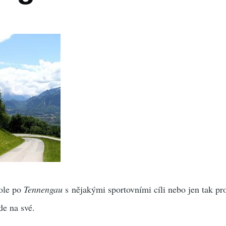
kole po
Tennengau
s nějakými sportovními cíli nebo jen tak pr
de na své.