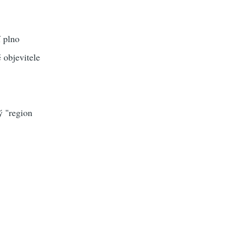
í plno
 objevitele
ý "region