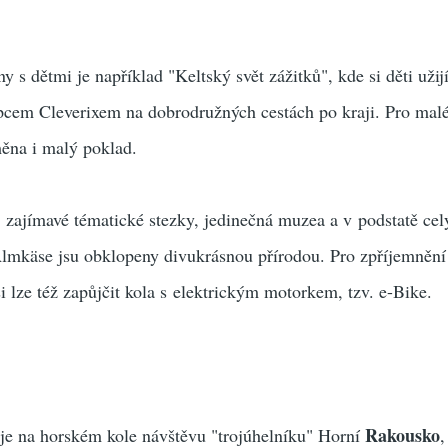
 s dětmi je například "Keltský svět zážitků", kde si děti užij
pcem Cleverixem na dobrodružných cestách po kraji. Pro malé
měna i malý poklad.
, zajímavé tématické stezky, jedinečná muzea a v podstatě cel
lmkäse jsu obklopeny divukrásnou přírodou. Pro zpříjemnění
i lze též zapůjčit kola s elektrickým motorkem, tzv. e-Bike.
Rakousko
je na horském kole návštěvu "trojúhelníku" Horní
,