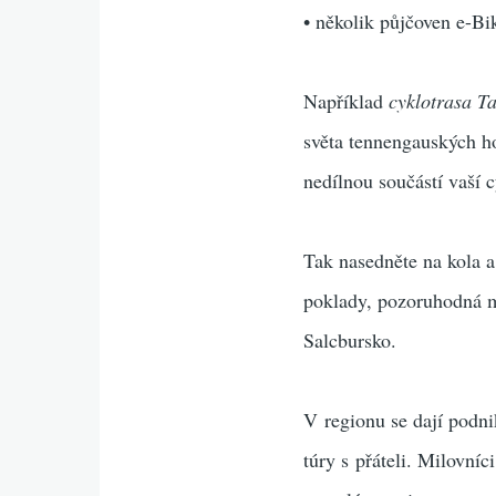
• několik půjčoven e-Bi
Například
cyklotrasa T
světa tennengauských ho
nedílnou součástí vaší 
Tak nasedněte na kola a
poklady, pozoruhodná m
Salcbursko.
V regionu se dají podnik
túry s přáteli. Milovní