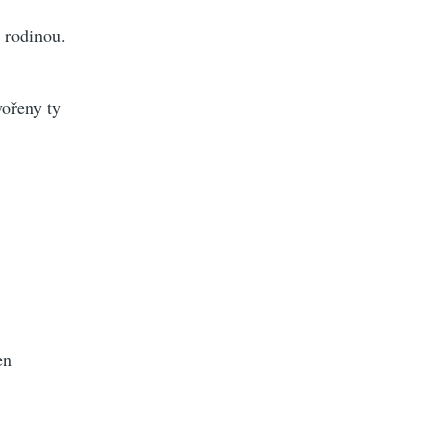
 rodinou.
ořeny ty
en