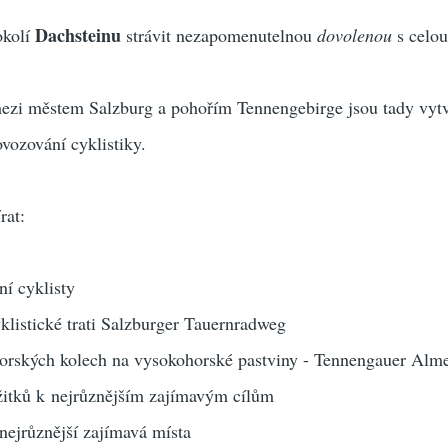
Dachsteinu
okolí
strávit nezapomenutelnou
dovolenou
s celou
mezi městem Salzburg a pohořím Tennengebirge jsou tady vytv
vozování cyklistiky.
rat:
ní cyklisty
yklistické trati Salzburger Tauernradweg
horských kolech na vysokohorské pastviny - Tennengauer Alm
ážitků k nejrůznějším zajímavým cílům
 nejrůznější zajímavá místa