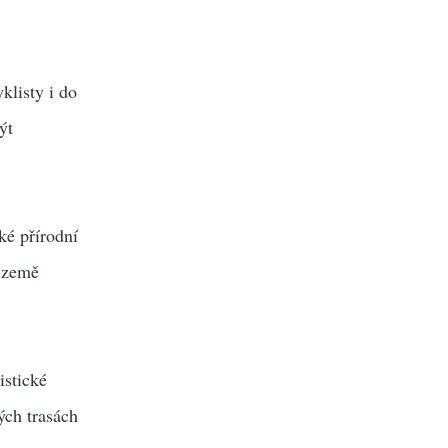
klisty i do
ýt
ké přírodní
é země
istické
ých trasách