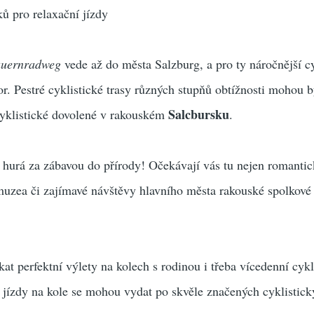
ků pro relaxační jízdy
auernradweg
vede až do města Salzburg, a pro ty náročnější cy
r. Pestré cyklistické trasy různých stupňů obtížnosti mohou b
Salcbursku
cyklistické dovolené v rakouském
.
 hurá za zábavou do přírody! Očekávají vás tu nejen romantic
uzea či zajímavé návštěvy hlavního města rakouské spolkov
at perfektní výlety na kolech s rodinou i třeba vícedenní cykl
ci jízdy na kole se mohou vydat po skvěle značených cyklistick